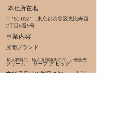
​ 本社所在地
​〒150-0021 東京都渋谷区恵比寿西
2丁目5番5号
​事業内容
​展開ブランド
輸入衣料品、輸入服飾雑貨の卸、小売販売
​グリーム 、 サーフ ア ピッグ
衣料品用繊維製品の卸、小売販
売
服飾雑貨の卸、小売販売