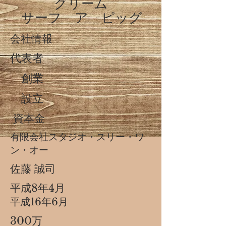
グリーム
サーフ ア ピッグ
​会社情報
​代表者
​ 創業
​ 設立
​ 資本金
​有限会社スタジオ・スリー・ワ
ン・オー
​佐藤 誠司
​平成8年4月
​平成16年6月
​300万